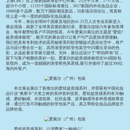
上海CBE）在上海新国际博览中心开幕。25万平方米，17个大馆，
超50个小馆，11335个国际标准展位，3017家国内外化妆品企业，
10000多个品牌，数万个国际潮流新品，50多场活动论坛，简直称
得上是一年一度的的国际化妆品盛会。
今年，来自全球80个国家及地区的41.25万人次专业买家进入
展会现场，刷新了全球美容展的新纪录。爱索尔连续六年参加美博
会，每年都带给客户不同的惊喜。今年爱索尔展位的主题是“爱炫?
超质感体验馆”，敞开式的展会设计让客户与产品更加亲密接触。
我们把具有专利技术的高亮秘密系列软管螺旋式悬挂在空中，将产
品与设计整合在一起，高亮渐变的软管包装空中闪耀出灵动的色
彩，从远处看非常吸引眼球。另外，展位还设计了“即拍即有”区，
留下与客户相聚的美好一刻。爱索尔的超质感体验馆在W4国际包
装馆内，成为一道靓丽的渐变橙色风景线,吸引并接待了超过300位
海内外客户。
本次展会展出了新推出的爱炫超质感系列，并荣获有中国化妆
品行业“奥斯卡”大奖之称的美伊奖科技奖。爱炫超质感系列有3D触
感、磨砂触感、水波纹路、拉丝金属、皮革触感等多种质感效果选
择，通过打造不同触感的软管包装产品，真正帮助化妆品品牌提升
品牌价值。
爱炫超质感系列，让消费者“一触倾心”。